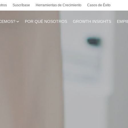
otros
Suscríbase
Herramientas de Crecimiento
Casos de Éxito
CEMOS?
POR QUÉ NOSOTROS
GROWTH INSIGHTS
EMPI
te
l