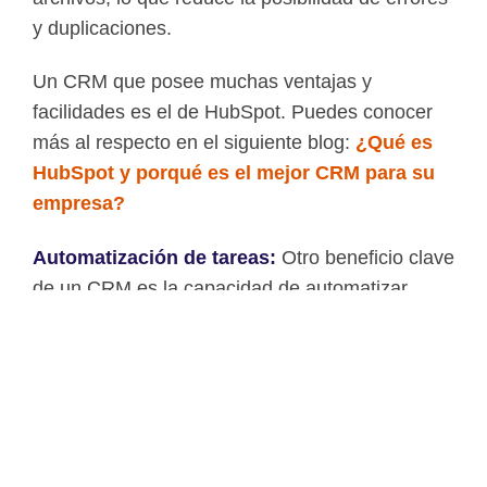
y duplicaciones.
Un CRM que posee muchas ventajas y
facilidades es el de HubSpot. Puedes conocer
más al respecto en el siguiente blog:
¿Qué es
HubSpot y porqué es el mejor CRM para su
empresa?
Automatización de tareas:
Otro beneficio clave
de un CRM es la capacidad de automatizar
tareas repetitivas y tediosas. Desde el envío de
correos electrónicos de seguimiento hasta la
generación de informes, el CRM te libera de las
tareas administrativas para que puedas
concentrarte en actividades más estratégicas.
La automatización también reduce los errores