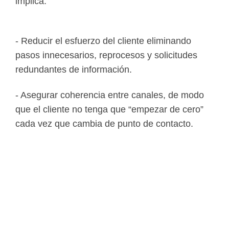
implica:
- Reducir el esfuerzo del cliente eliminando
pasos innecesarios, reprocesos y solicitudes
redundantes de información.
- Asegurar coherencia entre canales, de modo
que el cliente no tenga que “empezar de cero”
cada vez que cambia de punto de contacto.
- Incorporar la voz del cliente y los datos de
comportamiento en el rediseño de los journeys,
priorizando los momentos de la verdad.
- Integrar tecnología, personas y procesos para
ofrecer respuestas rápidas, soluciones